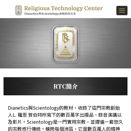
RTC簡介
Dianetics與Scientology的教材，收錄了這門宗教創始
人L. 羅恩 賀伯特所寫下的數百萬字出版品、錄音演講以
及影片。Scientology是一門實用宗教，並遵循一套悠久
的宗教修行傳統。橫跨每個洲區，它是數百萬人的精神