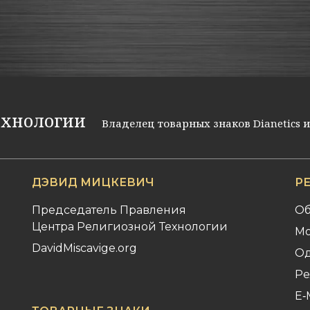
ехнологии
Владелец товарных знаков Dianetics и 
ДЭВИД МИЦКЕВИЧ
Р
Председатель Правления
Об
Центра Религиозной Технологии
Мо
DavidMiscavige.org
Од
Ре
Е‑