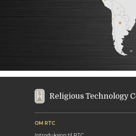
Religious Technology 
OM RTC
Introduksjon til RTC