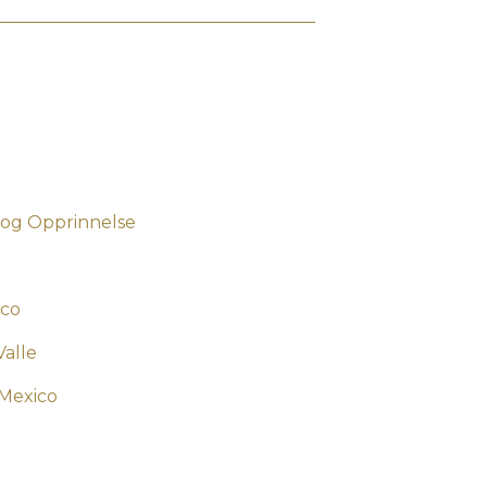
 og Opprinnelse
ico
Valle
 Mexico