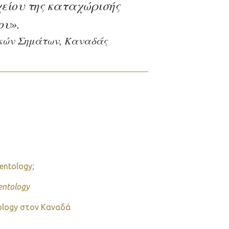
είου της καταχώρισής
ου».
ικών Σημάτων, Καναδάς
ientology;
entology
tology στον Καναδά